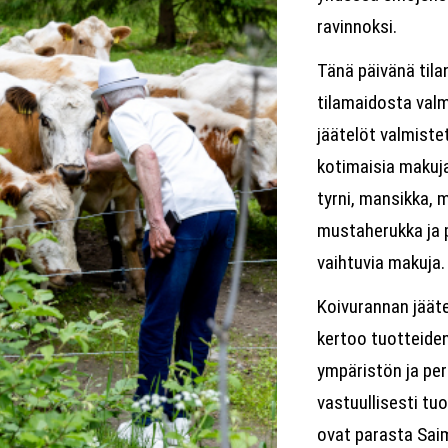
ravinnoksi.
Tänä päivänä tila
tilamaidosta valm
jäätelöt valmiste
kotimaisia makuj
tyrni, mansikka, 
mustaherukka ja 
vaihtuvia makuja.
Koivurannan jääte
kertoo tuotteide
ympäristön ja per
vastuullisesti tu
ovat parasta Sai