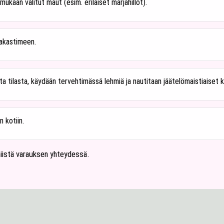
aan valitut maut (esim. erilaiset marjahillot).
akastimeen.
a tilasta, käydään tervehtimässä lehmiä ja nautitaan jäätelömaistiaiset k
 kotiin.
 niistä varauksen yhteydessä.