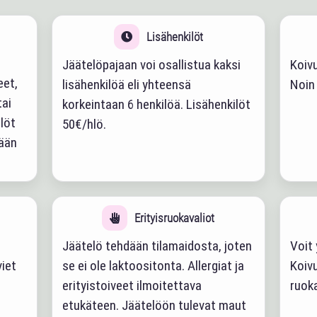
Lisähenkilöt
Jäätelöpajaan voi osallistua kaksi
Koiv
eet,
lisähenkilöä eli yhteensä
Noin 
tai
korkeintaan 6 henkilöä. Lisähenkilöt
löt
50€/hlö.
tään
Erityisruokavaliot
Jäätelö tehdään tilamaidosta, joten
Voit
viet
se ei ole laktoositonta. Allergiat ja
Koiv
erityistoiveet ilmoitettava
ruoka
etukäteen. Jäätelöön tulevat maut