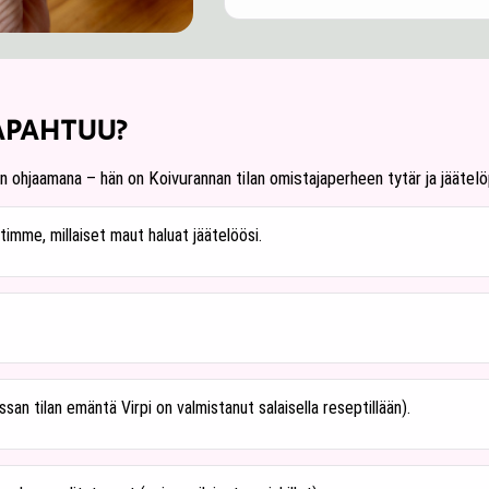
apahtuu?
 ohjaamana – hän on Koivurannan tilan omistajaperheen tytär ja jäätelö
timme, millaiset maut haluat jäätelöösi.
n tilan emäntä Virpi on valmistanut salaisella reseptillään).