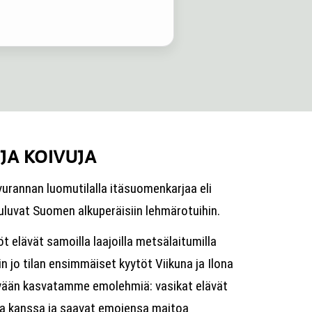
ja koivuja
rannan luomutilalla itäsuomenkarjaa eli
uuluvat Suomen alkuperäisiin lehmärotuihin.
t elävät samoilla laajoilla metsälaitumilla
in jo tilan ensimmäiset kyytöt Viikuna ja Ilona
kyään kasvatamme emolehmiä: vasikat elävät
a kanssa ja saavat emojensa maitoa