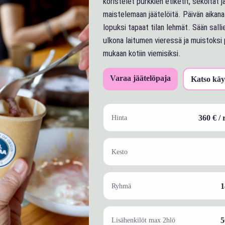
koristelet purkkien etiketit, sekoitat j
maistelemaan jäätelöitä. Päivän aikana 
lopuksi tapaat tilan lehmät. Sään salli
ulkona laitumen vieressä ja muistoksi 
mukaan kotiin viemisiksi.
Varaa jäätelöpaja
Katso käy
Hinta
360 € /
Kesto
Ryhmä
1
Lisähenkilöt max 2hlö
5