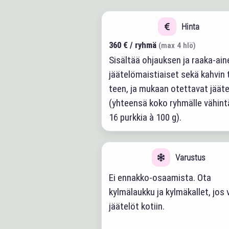
Hinta
360 € / ryhmä
(max 4 hlö)
Sisältää ohjauksen ja raaka-ain
jäätelömaistiaiset sekä kahvin 
teen, ja mukaan otettavat jääte
(yhteensä koko ryhmälle vähin
16 purkkia à 100 g).
Varustus
Ei ennakko-osaamista. Ota
kylmälaukku ja kylmäkallet, jos 
jäätelöt kotiin.