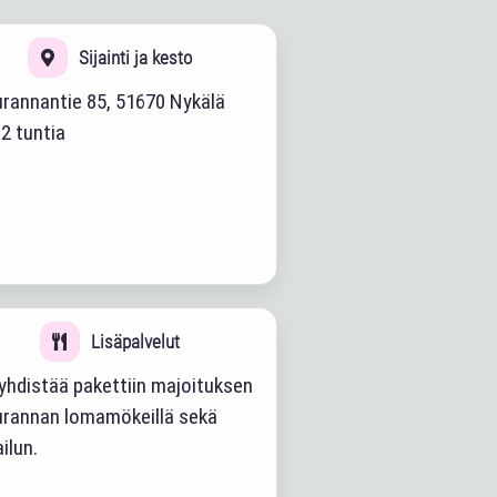
Sijainti ja kesto
urannantie 85, 51670 Nykälä
2 tuntia
Lisäpalvelut
 yhdistää pakettiin majoituksen
urannan lomamökeillä sekä
ilun.