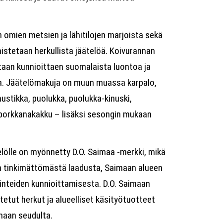
n omien metsien ja lähitilojen marjoista sekä
istetaan herkullista jäätelöä. Koivurannan
taan kunnioittaen suomalaista luontoa ja
a. Jäätelömakuja on muun muassa karpalo,
mustikka, puolukka, puolukka-kinuski,
porkkanakakku – lisäksi sesongin mukaan
lölle on myönnetty D.O. Saimaa -merkki, mikä
n tinkimättömästä laadusta, Saimaan alueen
inteiden kunnioittamisesta. D.O. Saimaan
otetut herkut ja alueelliset käsityötuotteet
maan seudulta.