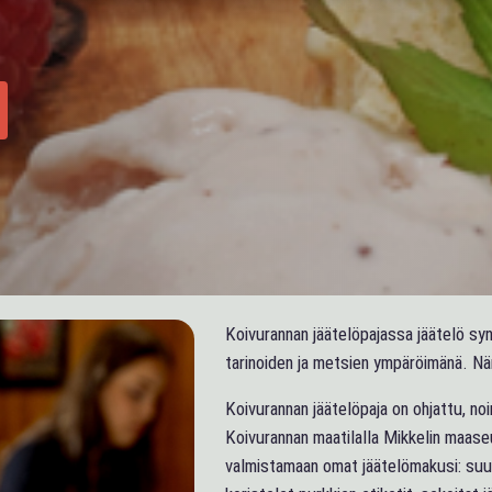
Koivurannan jäätelöpajassa jäätelö sy
tarinoiden ja metsien ympäröimänä. Nä
Koivurannan jäätelöpaja on ohjattu, no
Koivurannan maatilalla Mikkelin maase
valmistamaan omat jäätelömakusi: suun