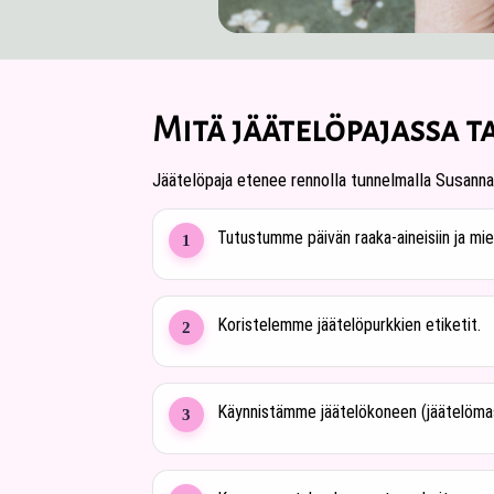
Mitä jäätelöpajassa t
Jäätelöpaja etenee rennolla tunnelmalla Susannan
Tutustumme päivän raaka-aineisiin ja mie
1
Koristelemme jäätelöpurkkien etiketit.
2
Käynnistämme jäätelökoneen (jäätelömassa
3