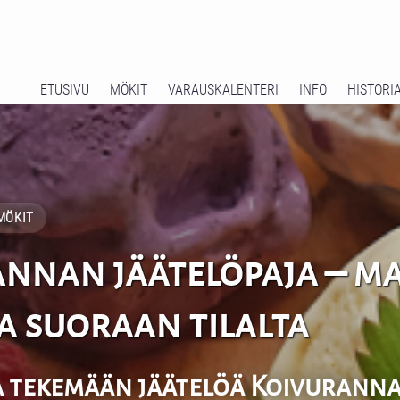
ETUSIVU
MÖKIT
VARAUSKALENTERI
INFO
HISTORI
MÖKIT
nnan jäätelöpaja – ma
a suoraan tilalta
 tekemään jäätelöä Koivuranna