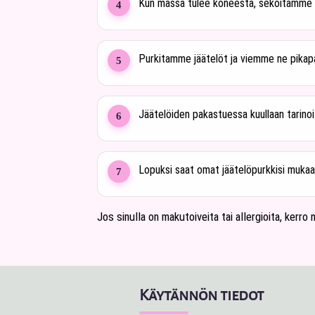
Kun massa tulee koneesta, sekoitamme muk
4
Purkitamme jäätelöt ja viemme ne pikap
5
Jäätelöiden pakastuessa kuullaan tarinoit
6
Lopuksi saat omat jäätelöpurkkisi mukaan
7
Jos sinulla on makutoiveita tai allergioita, kerro
Käytännön tiedot