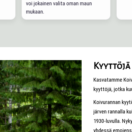
voi jokainen valita oman maun
mukaan.
Kyyttöjä 
Kasvatamme Koivu
kyyttöjä, jotka k
Koivurannan kyytö
järven rannalla ku
1930-luvulla. Ny
yhdessä emojens