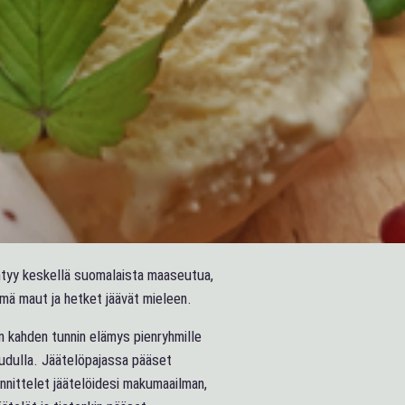
ntyy keskellä suomalaista maaseutua,
mä maut ja hetket jäävät mieleen.
in kahden tunnin elämys pienryhmille
udulla. Jäätelöpajassa pääset
nittelet jäätelöidesi makumaailman,