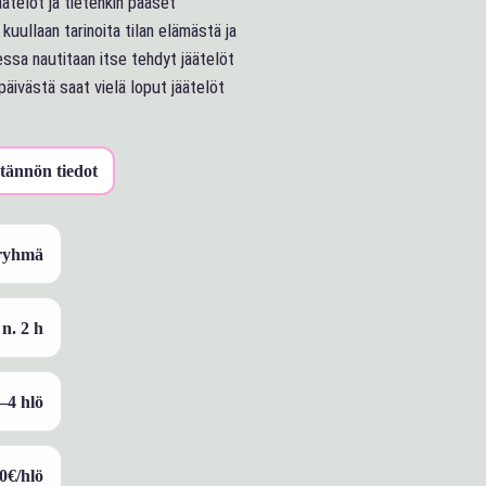
äätelöt ja tietenkin pääset
kuullaan tarinoita tilan elämästä ja
essa nautitaan itse tehdyt jäätelöt
päivästä saat vielä loput jäätelöt
tännön tiedot
 ryhmä
n. 2 h
–4 hlö
0€/hlö