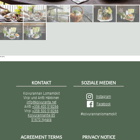
```
KONTAKT
SOZIALE MEDIEN
Koivurannan Lomamökit
Instagram
Virpi und Antti Häkkinen
info@koivuranta.net
Facebook
Antti
+358 400 518266
Virpi
+358 500 518266
#koivurannanlomamokit
Koivurannantie 85
51670 Nykälä
AGREEMENT TERMS
PRIVACY NOTICE