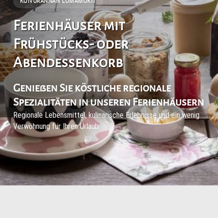
KOIVURANNAN LOMAMÖKIT
Ferienhäuser mit
Frühstücks- oder
Abendessenkorb
Genießen Sie köstliche regionale
Spezialitäten in unseren Ferienhäusern
Regionale Lebensmittel, kulinarische Erlebnisse und ein wenig
Verwöhnung für Ihren Urlaub.