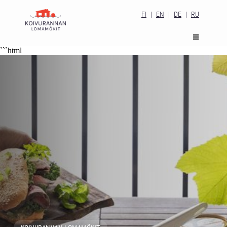
FI
|
EN
|
DE
|
RU
```html