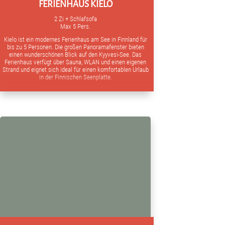
FERIENHAUS KIELO
2 Zi + Schlafsofa
Max 5 Pers.
Kielo ist ein modernes Ferienhaus am See in Finnland für
bis zu 5 Personen. Die großen Panoramafenster bieten
einen wunderschönen Blick auf den Kyyvesi-See. Das
Ferienhaus verfügt über Sauna, WLAN und einen eigenen
Strand und eignet sich ideal für einen komfortablen Urlaub
in der Finnischen Seenplatte.