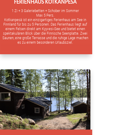
FERIENHAUS KOTKANPESÄ
1 Zi + 3 Galeriebetten + Schober im Sommer
Max 5 Pers.
Kotkanpesä ist ein einzigartiges Ferienhaus am See in
Finnland für bis zu 5 Personen. Das Ferienhaus liegt auf
einem Felsen direkt am Kyyvesi-See und bietet einen
spektakulären Blick über die Finnische Seenplatte. Zwei
Saunen, eine große Terrasse und die ruhige Lage machen
es zu einem besonderen Urlaubsziel.