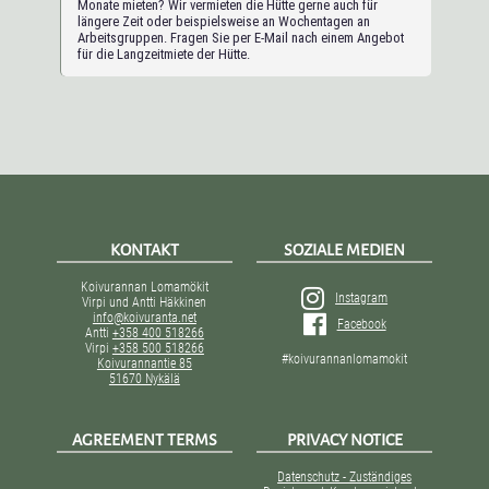
Monate mieten? Wir vermieten die Hütte gerne auch für
längere Zeit oder beispielsweise an Wochentagen an
Arbeitsgruppen. Fragen Sie per E-Mail nach einem Angebot
für die Langzeitmiete der Hütte.
KONTAKT
SOZIALE MEDIEN
Koivurannan Lomamökit
Instagram
Virpi und Antti Häkkinen
info@koivuranta.net
Facebook
Antti
+358 400 518266
Virpi
+358 500 518266
#koivurannanlomamokit
Koivurannantie 85
51670 Nykälä
AGREEMENT TERMS
PRIVACY NOTICE
Datenschutz - Zuständiges