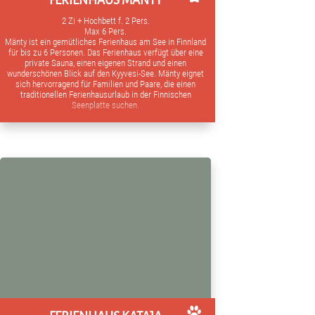
FERIENHAUS MÄNTY
2 Zi + Hochbett f. 2 Pers.
Max 6 Pers.
Mänty ist ein gemütliches Ferienhaus am See in Finnland
für bis zu 6 Personen. Das Ferienhaus verfügt über eine
private Sauna, einen eigenen Strand und einen
wunderschönen Blick auf den Kyyvesi-See. Mänty eignet
sich hervorragend für Familien und Paare, die einen
traditionellen Ferienhausurlaub in der Finnischen
Seenplatte suchen.