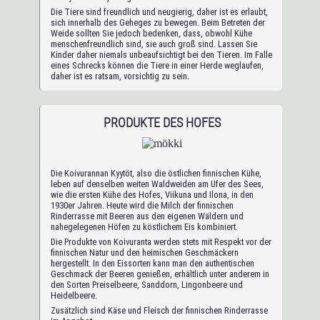
Die Tiere sind freundlich und neugierig, daher ist es erlaubt,
sich innerhalb des Geheges zu bewegen. Beim Betreten der
Weide sollten Sie jedoch bedenken, dass, obwohl Kühe
menschenfreundlich sind, sie auch groß sind. Lassen Sie
Kinder daher niemals unbeaufsichtigt bei den Tieren. Im Falle
eines Schrecks können die Tiere in einer Herde weglaufen,
daher ist es ratsam, vorsichtig zu sein.
PRODUKTE DES HOFES
Die Koivurannan Kyytöt, also die östlichen finnischen Kühe,
leben auf denselben weiten Waldweiden am Ufer des Sees,
wie die ersten Kühe des Hofes, Viikuna und Ilona, in den
1930er Jahren. Heute wird die Milch der finnischen
Rinderrasse mit Beeren aus den eigenen Wäldern und
nahegelegenen Höfen zu köstlichem Eis kombiniert.
Die Produkte von Koivuranta werden stets mit Respekt vor der
finnischen Natur und den heimischen Geschmäckern
hergestellt. In den Eissorten kann man den authentischen
Geschmack der Beeren genießen, erhältlich unter anderem in
den Sorten Preiselbeere, Sanddorn, Lingonbeere und
Heidelbeere.
Zusätzlich sind Käse und Fleisch der finnischen Rinderrasse