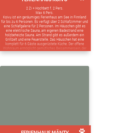
2 Zi + Hochbett f. 2 Pers.
Max 6 Pers.
Koivu ist ein geräumiges Ferienhaus am See in Finnland
für bis zu 6 Personen. Es verfügt über 2 Schlafzimmer und
eine Schlafgalerie für 2 Personen. Im Häuschen gibt es
eine elektrische Sauna, am eigenen Badestrand eine
holzbeheizte Sauna. Am Strand gibt es außerdem ein
Grillzelt und eine Feuerstelle. Das Häuschen hat eine
komplett für 6 Gäste ausgerüstete Küche. Der offene
Wohnraum ermöglicht gemütliches Beisammensein, der
offene Kamin trägt zur Stimmung bei.