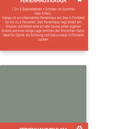
FERIENHAUS KATAJA
1 Zi+ 3 Galeriebetten + Schober im Sommer
Max 5 Pers.
Kataja ist ein charmantes Ferienhaus am See in Finnland
für bis zu 5 Personen. Das Ferienhaus liegt direkt am
Wasser und bietet eine private Sauna, einen eigenen
Strand und eine ruhige Lage inmitten der finnischen Natur.
Ideal für Gäste, die Erholung und Natururlaub in Finnland
suchen.