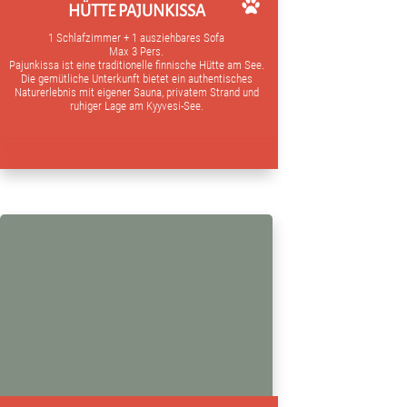
HÜTTE PAJUNKISSA
1 Schlafzimmer + 1 ausziehbares Sofa
Max 3 Pers.
Pajunkissa ist eine traditionelle finnische Hütte am See.
Die gemütliche Unterkunft bietet ein authentisches
Naturerlebnis mit eigener Sauna, privatem Strand und
ruhiger Lage am Kyyvesi-See.