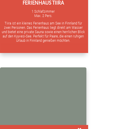
FERIENHAUS TIIRA
1 Schlafzimmer
Max. 2 Pers.
Tiira ist ein kleines Ferienhaus am See in Finnland für
zwei Personen. Das Ferienhaus liegt direkt am Wasser
und bietet eine private Sauna sowie einen herrlichen Blick
auf den Kyyvesi-See. Perfekt für Paare, die einen ruhigen
Urlaub in Finnland genießen möchten.