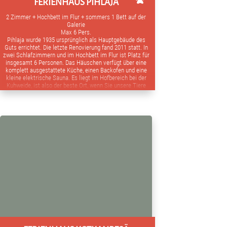
FERIENHAUS PIHLAJA
2 Zimmer + Hochbett im Flur + sommers 1 Bett auf der
Galerie
Max 6 Pers.
Pihlaja wurde 1935 ursprünglich als Hauptgebäude des
Guts errichtet. Die letzte Renovierung fand 2011 statt. In
zwei Schlafzimmern und im Hochbett im Flur ist Platz für
insgesamt 6 Personen. Das Häuschen verfügt über eine
komplett ausgestattete Küche, einen Backofen und eine
kleine elektrische Sauna. Es liegt im Hofbereich bei der
Kuhweide, ist also der beste Ort, wenn Sie unsere Tiere
näher kennenlernen möchten. Das Häuschen hat einen
großen Hintergarten mit Sommerküche und Grill. Es ist
besonders für Familien mit Kindern gut geeignet.