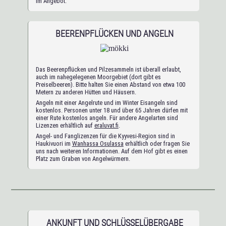
im Angebot.
BEERENPFLÜCKEN UND ANGELN
Das Beerenpflücken und Pilzesammeln ist überall erlaubt,
auch im nahegelegenen Moorgebiet (dort gibt es
Preiselbeeren). Bitte halten Sie einen Abstand von etwa 100
Metern zu anderen Hütten und Häusern.
Angeln mit einer Angelrute und im Winter Eisangeln sind
kostenlos. Personen unter 18 und über 65 Jahren dürfen mit
einer Rute kostenlos angeln. Für andere Angelarten sind
Lizenzen erhältlich auf
eraluvat.fi
.
Angel- und Fanglizenzen für die Kyyvesi-Region sind in
Haukivuori im
Wanhassa Osulassa
erhältlich oder fragen Sie
uns nach weiteren Informationen. Auf dem Hof gibt es einen
Platz zum Graben von Angelwürmern.
ANKUNFT UND SCHLÜSSELÜBERGABE