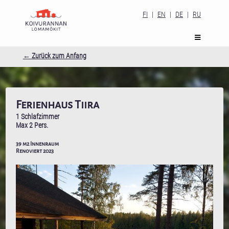
FI
|
EN
|
DE
|
RU
← Zurück zum Anfang
Ferienhaus Tiira
1 Schlafzimmer
Max 2 Pers.
39 m2 Innenraum
Renoviert 2023