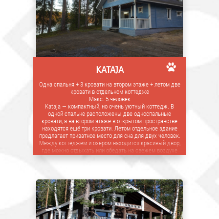
KATAJA
Одна спальня + 3 кровати на втором этаже + летом две
кровати в отдельном коттедже
Макс. 5 человек
Kataja — компактный, но очень уютный коттедж. В
одной спальне расположены две односпальные
кровати, а на втором этаже в открытом пространстве
находятся ещё три кровати. Летом отдельное здание
предлагает приватное место для сна для двух человек.
Между коттеджем и озером находится красивый двор,
где можно отдыхать или обедать на свежем воздухе
под берёзами. Имеется место для гриля.