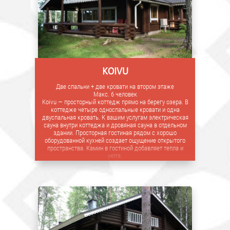
KOIVU
Две спальни + две кровати на втором этаже
Макс. 6 человек
Koivu — просторный коттедж прямо на берегу озера. В
коттедже четыре односпальные кровати и одна
двуспальная кровать. К вашим услугам электрическая
сауна внутри коттеджа и дровяная сауна в отдельном
здании. Просторная гостиная рядом с хорошо
оборудованной кухней создает ощущение открытого
пространства. Камин в гостиной добавляет тепла и
уюта.