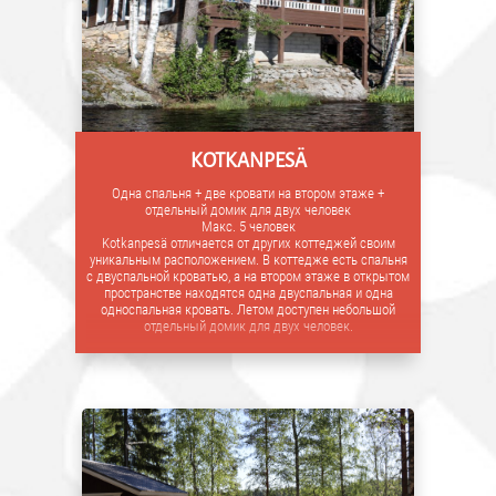
KOTKANPESÄ
Одна спальня + две кровати на втором этаже +
отдельный домик для двух человек
Макс. 5 человек
Kotkanpesä отличается от других коттеджей своим
уникальным расположением. В коттедже есть спальня
с двуспальной кроватью, а на втором этаже в открытом
пространстве находятся одна двуспальная и одна
односпальная кровать. Летом доступен небольшой
отдельный домик для двух человек.