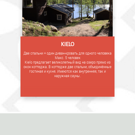
KIELO
Две спальни + один диван-кровать для одного человека
Макс. 5 человек
Kielo предлагает великолепный вид на озеро прямо из
окон коттеджа. В коттедже две спальни, объединённые
гостиная и кухня. Имеются как внутренняя, так и
наружная сауны.