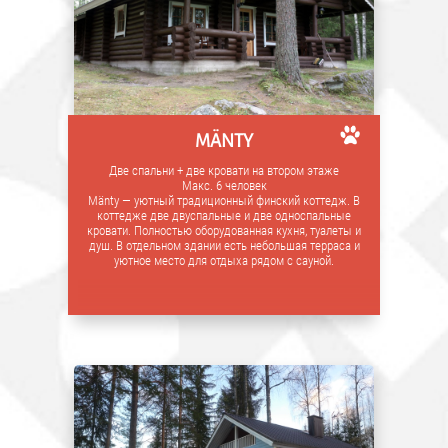
MÄNTY
Две спальни + две кровати на втором этаже
Макс. 6 человек
Mänty — уютный традиционный финский коттедж. В
коттедже две двуспальные и две односпальные
кровати. Полностью оборудованная кухня, туалеты и
душ. В отдельном здании есть небольшая терраса и
уютное место для отдыха рядом с сауной.