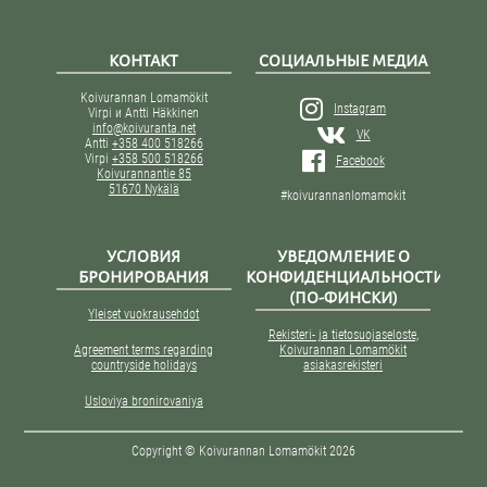
КОНТАКТ
СОЦИАЛЬНЫЕ МЕДИА
Koivurannan Lomamökit
Instagram
Virpi и Antti Häkkinen
info@koivuranta.net
VK
Antti
+358 400 518266
Virpi
+358 500 518266
Facebook
Koivurannantie 85
51670 Nykälä
#koivurannanlomamokit
УСЛОВИЯ
УВЕДОМЛЕНИЕ О
БРОНИРОВАНИЯ
КОНФИДЕНЦИАЛЬНОСТИ
(ПО-ФИНСКИ)
Yleiset vuokrausehdot
Rekisteri- ja tietosuojaseloste,
Agreement terms regarding
Koivurannan Lomamökit
countryside holidays
asiakasrekisteri
Usloviya bronirovaniya
Copyright © Koivurannan Lomamökit 2026