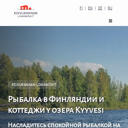
FI
|
EN
|
DE
|
RU
KOIVURANNAN LOMAMÖKIT
Рыбалка в Финляндии и
коттеджи у озера Kyyvesi
Насладитесь спокойной рыбалкой на