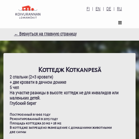
FI
|
EN
|
DE
|
RU
← Вернуться на главную страницу
Kоттедж Kotkanpesä
2 спальни (2+3 кровати)
+ две кровати в дачном домике
5 чел
На участке разницы в высоте: коттедж не для инвалидов или
маленьких детей.
Глубокий берег
Построенный в 1966 году
Ремонтированный в 2015 году
Площадь коттеджа 50 m2 + 28 m2
В коттедже запрещено размещение с домашними животными
две сауны