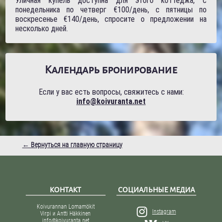
Уличная купель доступна для этого коттеджа, с
понедельника по четверг €100/день, с пятницы по
воскресенье €140/день, спросите о предложении на
несколько дней.
Календарь бронирование
Если у вас есть вопросы, свяжитесь с нами:
info@koivuranta.net
← Вернуться на главную страницу
КОНТАКТ
СОЦИАЛЬНЫЕ МЕДИА
Koivurannan Lomamökit
Instagram
Virpi и Antti Häkkinen
info@koivuranta.net