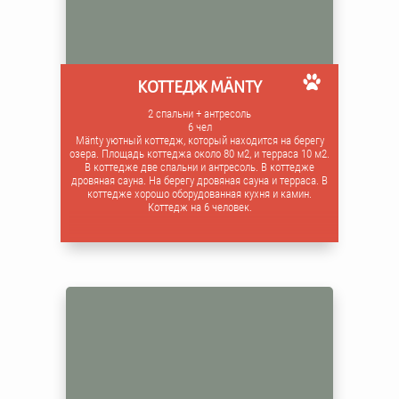
КОТТЕДЖ MÄNTY
2 спальни + антресоль
6 чел
Mänty уютный коттедж, который находится на берегу
озера. Площадь коттеджа около 80 м2, и терраса 10 м2.
В коттедже две спальни и антресоль. В коттедже
дровяная сауна. На берегу дровяная сауна и терраса. В
коттедже хорошо оборудованная кухня и камин.
Коттедж на 6 человек.