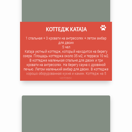
КОТТЕДЖ KATAJA
1 спальная + 3 кровати на антресолях + летом амбар
для двоих
5 чел
Kataja уютный коттедж, который находится на берегу
озера. Площадь коттеджа около 35 м2, и терраса 10 м2.
В коттедже маленькая спальня для двоих и три
кровати на антресолях. На берегу сауна с дровяной
печью. Летом маленький амбар для двоих. В коттедже
хорошо оборудованная кухня и камин. Коттедж на 5
человек.