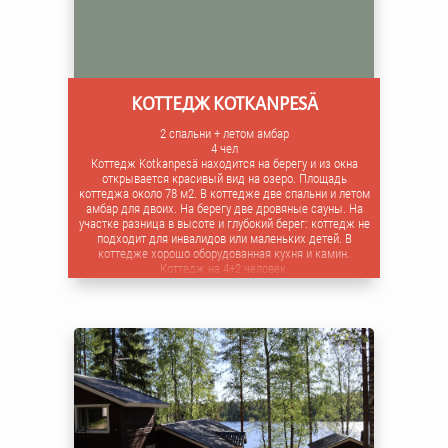
КОТТЕДЖ KOTKANPESÄ
2 спальни + летом амбар
4 чел
Коттедж Kotkanpesä находится на берегу и из окна
открывается красивый вид на озеро. Площадь
коттеджа около 78 м2. В коттедже две спальни и летом
амбар для двоих. На берегу две дровяные сауны. На
участке разница в высоте и глубокий берег: коттедж не
подходит для инвалидов или маленьких детей. В
коттедже хорошо оборудованная кухня и камин.
Коттедж на 4+2 человек.