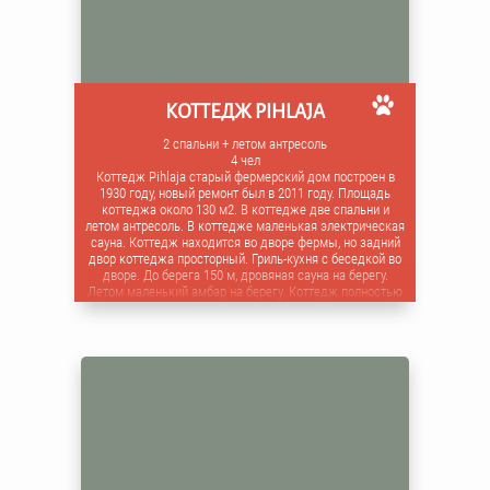
КОТТЕДЖ PIHLAJA
2 спальни + летом антресоль
4 чел
Коттедж Pihlaja старый фермерский дом построен в
1930 году, новый ремонт был в 2011 году. Площадь
коттеджа около 130 м2. В коттедже две спальни и
летом антресоль. В коттедже маленькая электрическая
сауна. Коттедж находится во дворе фермы, но задний
двор коттеджа просторный. Гриль-кухня с беседкой во
дворе. До берега 150 м, дровяная сауна на берегу.
Летом маленький амбар на берегу. Коттедж полностью
оснащен. Коттедж на 6 человек.