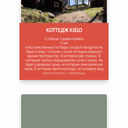
КОТТЕДЖ KIELO
2 спальни + диван-кровать
5 чел
Kielo качественный коттедж, который находится на
берегу озеро. Гостиная и кухня коттеджа образуют
единое пространство. В коттедже две спальни. В
коттедже хорошо оборудованная кухня и камин. На
берегу дровяная сауна и в коттедже электрическая
сауна. В коттедже проточной воды, но питьевую воду
можно получить у владельца.