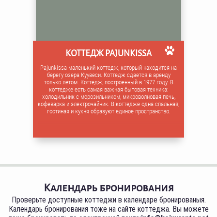
КОТТЕДЖ PAJUNKISSA
Pajunkissa маленький коттедж, который находится на
берегу озера Куувеси. Коттедж сдается в аренду
только летом. Коттедж, построенный в 1977 году. В
коттедже есть самая важная бытовая техника:
холодильник с морозильником, микроволновая печь,
кофеварка и электрочайник. В коттедже одна спальная,
гостиная и кухня образуют единое пространство.
Календарь бронирования
Проверьте доступные коттеджи в календаре бронированыя.
Календарь бронирования тоже на сайте коттеджа. Вы можете