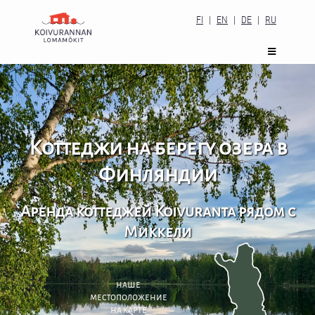
FI
|
EN
|
DE
|
RU
Коттеджи на берегу озера в
Финляндии
Аренда коттеджей Koivuranta рядом с
Миккели
наше
местоположение
на карте