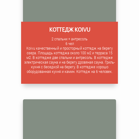
КОТТЕДЖ KOIVU
2 спальни + антресоль
6 чел
Koivu качественный и просторный коттедж на берегу
озера. Площадь коттеджа около 100 м2 и терраса 15
м2. В коттедже две спальни и антресоль. В коттедже
электрическая сауна и на берегу дровяная сауна. Гриль-
кухня с беседкой на берегу. В коттедже хорошо
оборудованная кухня и камин. Коттедж на 6 человек.