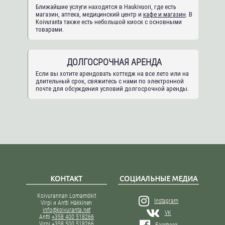
Ближайшие услуги находятся в Haukivuori, где есть
магазин, аптека, медицинский центр и
кафе и магазин
. В
Koivuranta также есть небольшой киоск с основными
товарами.
ДОЛГОСРОЧНАЯ АРЕНДА
Если вы хотите арендовать коттедж на все лето или на
длительный срок, свяжитесь с нами по электронной
почте для обсуждения условий долгосрочной аренды.
КОНТАКТ
СОЦИАЛЬНЫЕ МЕДИА
Koivurannan Lomamökit
Instagram
Virpi и Antti Häkkinen
info@koivuranta.net
VK
Antti
+358 400 518266
Virpi
+358 500 518266
Facebook