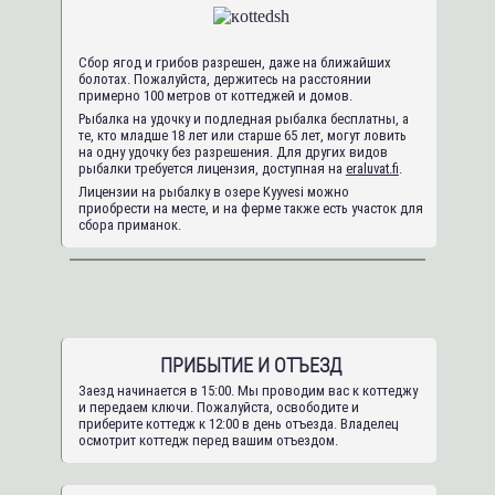
Сбор ягод и грибов разрешен, даже на ближайших
болотах. Пожалуйста, держитесь на расстоянии
примерно 100 метров от коттеджей и домов.
Рыбалка на удочку и подледная рыбалка бесплатны, а
те, кто младше 18 лет или старше 65 лет, могут ловить
на одну удочку без разрешения. Для других видов
рыбалки требуется лицензия, доступная на
eraluvat.fi
.
Лицензии на рыбалку в озере Kyyvesi можно
приобрести на месте, и на ферме также есть участок для
сбора приманок.
ПРИБЫТИЕ И ОТЪЕЗД
Заезд начинается в 15:00. Мы проводим вас к коттеджу
и передаем ключи. Пожалуйста, освободите и
приберите коттедж к 12:00 в день отъезда. Владелец
осмотрит коттедж перед вашим отъездом.