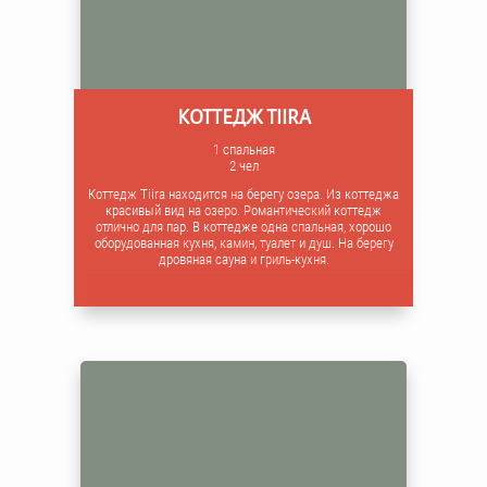
КОТТЕДЖ TIIRA
1 спальная
2 чел
Коттедж Tiira находится на берегу озера. Из коттеджа
красивый вид на озеро. Романтический коттедж
отлично для пар. В коттедже одна спальная, хорошо
оборудованная кухня, камин, туалет и душ. На берегу
дровяная сауна и гриль-кухня.