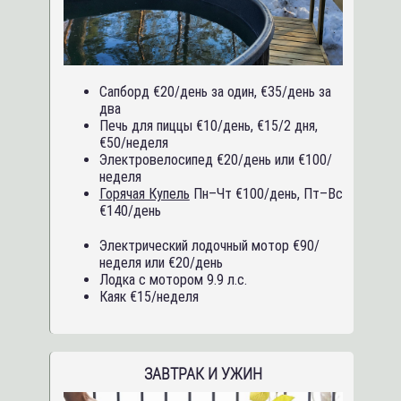
Сапборд €20/день за один, €35/день за
два
Печь для пиццы €10/день, €15/2 дня,
€50/неделя
Электровелосипед €20/день или €100/
неделя
Горячая Купель
Пн–Чт €100/день, Пт–Вс
€140/день
Электрический лодочный мотор €90/
неделя или €20/день
Лодка с мотором 9.9 л.с.
Каяк €15/неделя
ЗАВТРАК И УЖИН